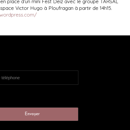
e en place d’un mini Fest Deiz avec le groupe TARSAL
’Espace Victor Hugo à Ploufragan à partir de 14h15.
.wordpress.com/