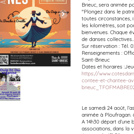
Brieuc, sera animée pa
"Plongez dans le patr
toutes circonstances, 
les kilomètres, soit p
bienvenues. Chaque évé
de danses collectives
Sur réservation : Tél. 
Renseignements : Offi
Saint-Brieuc
Dates et horaires :Jeu
https://www.cotesdarm
contee-et-chantee-av
brieuc_TFOFMABRE0
Le samedi 24 août, l’
animée à Ploufragan. à
A 14h30 départ d’une 
associations, dans la 