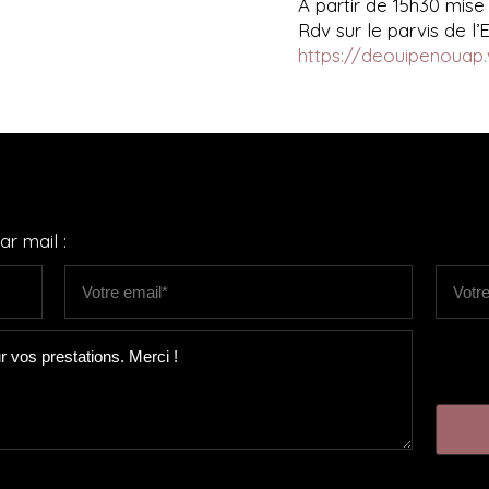
A partir de 15h30 mis
Rdv sur le parvis de l
https://deouipenouap
r mail :