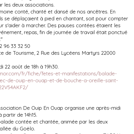
r les deux associations.
imoine conté, chanté et dansé de nos ancêtres. En
ils se déplaçaient à pied en chantant, soit pour compter
our s'aider à marcher. Des pauses contées étaient les
nement, repas, fin de journée de travail était ponctué
…"
02 96 33 32 50
ce de Tourisme, 2 Rue des Lycéens Martyrs 22000
di 22 août de 18h à 19h30.
or.com/fr/fiche/fetes-et-manifestations/balade-
ec-de-ouip-en-ouap-et-de-bouche-a-oreille-saint-
22V54AKF2/
association De Ouip En Ouap organise une après-midi
 partir de 14h15.
balade contée et chantée, animée par les deux
vallée du Goëlo.