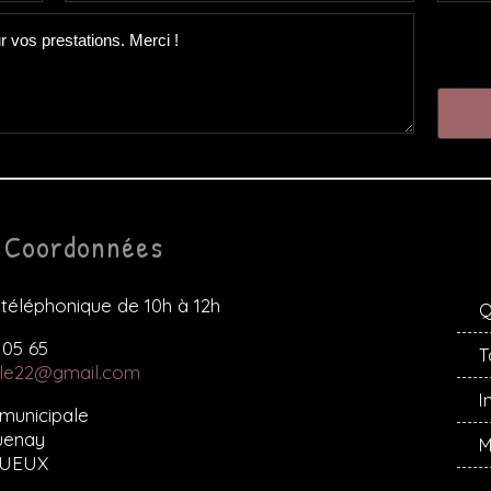
Coordonnées
éléphonique de 10h à 12h
Q
 05 65
T
lle22@gmail.com
I
 municipale
guenay
M
GUEUX