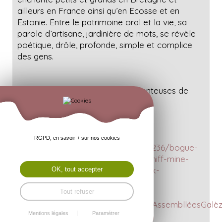
ailleurs en France ainsi qu’en Ecosse et en
Estonie. Entre le patrimoine oral et la vie, sa
parole d’artisane, jardinière de mots, se révèle
poétique, drôle, profonde, simple et complice
des gens.
Elle a animé un stage pour les conteuses de
l'association.
https://www.mariechiffmine.com/
RGPD, en savoir + sur nos cookies
https://actu.fr/bretagne/redon_35236/bogue-
d-or-a-redon-la-conteuse-marie-chiff-mine-
fete-ses-40-ans-de-scene-ce-week-
OK, tout accepter
end_61784515.html
https://www.youtube.com/watch?
Tout refuser
v=A29NWGd2Tj0&ab_channel=LesAssemblléesGalè
Mentions légales
Paramétrer