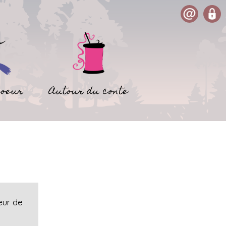
coeur
Autour du conte
eur de